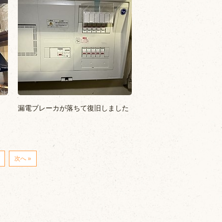
漏電ブレーカが落ちて復旧しました
7
次へ »