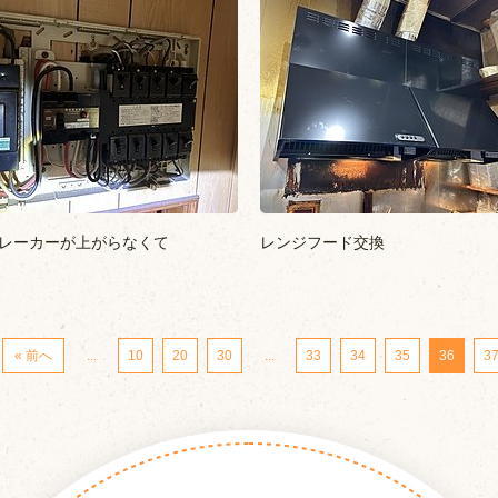
レーカーが上がらなくて
レンジフード交換
« 前へ
...
10
20
30
...
33
34
35
36
3