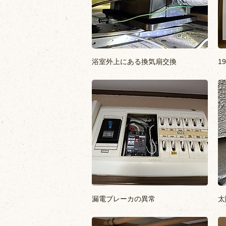
浴室外上にある換気扇交換
1
漏電ブレーカの異常
太