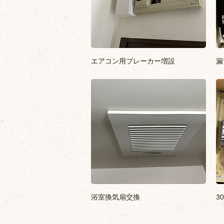
エアコン用ブレーカー増設
漏
浴室換気扇交換
3