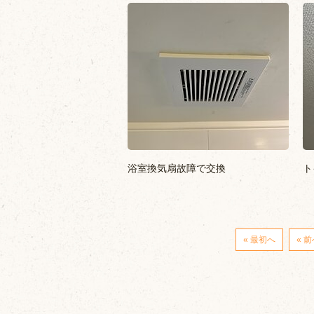
浴室換気扇故障で交換
ト
« 最初へ
« 