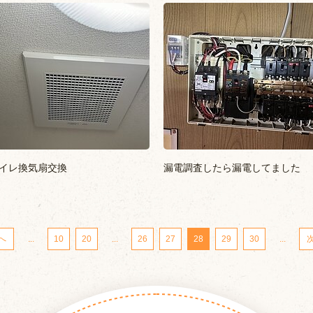
イレ換気扇交換
漏電調査したら漏電してました
前へ
...
10
20
...
26
27
28
29
30
...
次