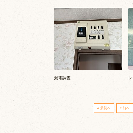
漏電調査
レ
« 最初へ
« 前へ