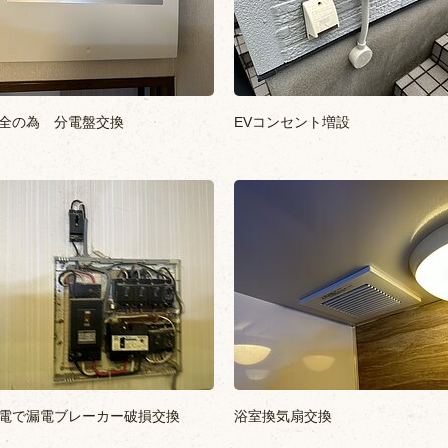
全の為 分電盤交換
EVコンセント増設
電で漏電ブレーカー破損交換
浴室換気扇交換