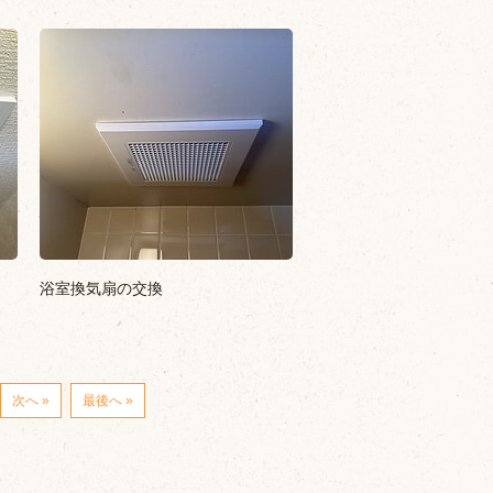
浴室換気扇の交換
次へ »
最後へ »