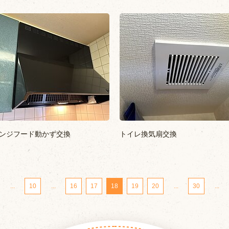
ンジフード動かず交換
トイレ換気扇交換
...
10
...
16
17
18
19
20
...
30
...