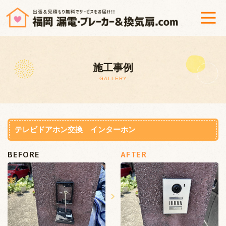
ホーム
施工事例
漏電調査修理＆ブレーカー交換
GALLERY
換気扇修理・交換
工事までの流れ
テレビドアホン交換 インターホン
BEFORE
AFTER
よくあるご質問
会社概要
プライバシーポリシー