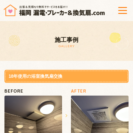
ホーム
施工事例
漏電調査修理＆ブレーカー交換
GALLERY
換気扇修理・交換
工事までの流れ
18年使用の浴室換気扇交換
BEFORE
AFTER
よくあるご質問
会社概要
プライバシーポリシー