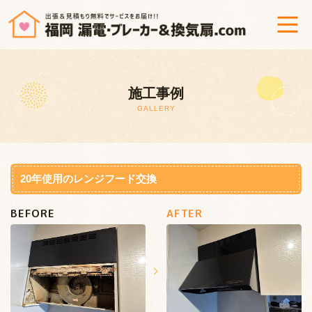
ホーム
施工事例
漏電調査修理＆ブレーカー交換
GALLERY
換気扇修理・交換
工事までの流れ
20年使用のレンジフード交換
BEFORE
AFTER
よくあるご質問
会社概要
プライバシーポリシー