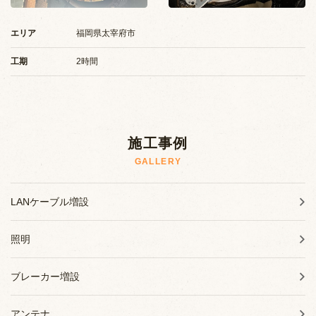
施工事例
エリア
福岡県太宰府市
お知らせ
工期
2時間
ブログ
施工事例
GALLERY
LANケーブル増設
照明
ブレーカー増設
アンテナ