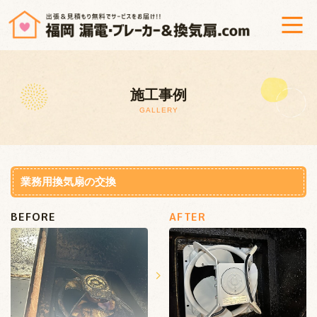
ホーム
施工事例
漏電調査修理＆ブレーカー交換
GALLERY
換気扇修理・交換
工事までの流れ
業務用換気扇の交換
BEFORE
AFTER
よくあるご質問
会社概要
プライバシーポリシー