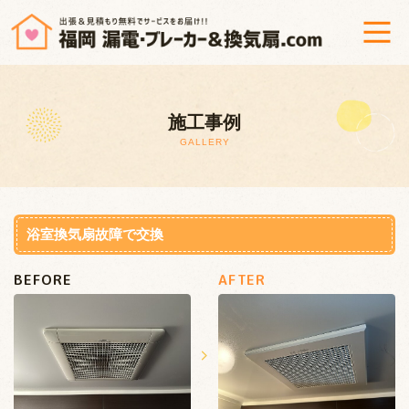
ホーム
施工事例
漏電調査修理＆ブレーカー交換
GALLERY
換気扇修理・交換
工事までの流れ
浴室換気扇故障で交換
BEFORE
AFTER
よくあるご質問
会社概要
プライバシーポリシー